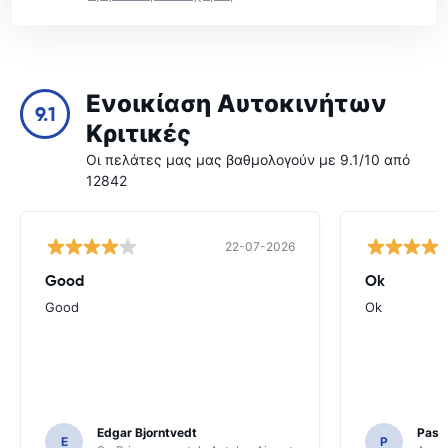
Ενοικίαση Αυτοκινήτων
9.1
Κριτικές
Οι πελάτες μας μας βαθμολογούν με 9.1/10 από
12842
22-07-2026
Good
Ok
Good
Ok
Edgar Bjorntvedt
Pasc
E
P