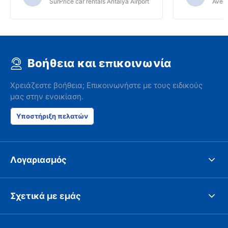
SurPrice car rentals Antalya Airport
Avec 
Βοήθεια και επικοινωνία
Χρειάζεστε βοήθεια; Επικοινωνήστε με τους ειδικούς
μας στην ενοικίαση.
Υποστήριξη πελατών
Λογαριασμός
Σχετικά με εμάς