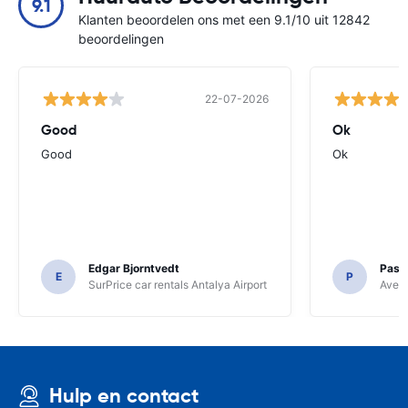
9.1
Klanten beoordelen ons met een 9.1/10 uit 12842
beoordelingen
22-07-2026
Good
Ok
Good
Ok
Edgar Bjorntvedt
Pasc
E
P
SurPrice car rentals Antalya Airport
Avec 
Hulp en contact