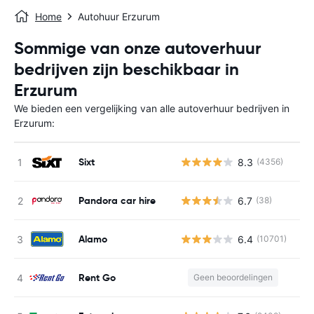
Home
Autohuur Erzurum
Sommige van onze autoverhuur
bedrijven zijn beschikbaar in
Erzurum
We bieden een vergelijking van alle autoverhuur bedrijven in
Erzurum:
Sixt
8.3
(4356)
Pandora car hire
6.7
(38)
Alamo
6.4
(10701)
Rent Go
Geen beoordelingen
G