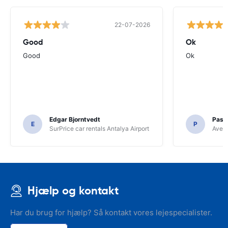
22-07-2026
Good
Ok
Good
Ok
Edgar Bjorntvedt
Pasc
E
P
SurPrice car rentals Antalya Airport
Avec 
Hjælp og kontakt
Har du brug for hjælp? Så kontakt vores lejespecialister.