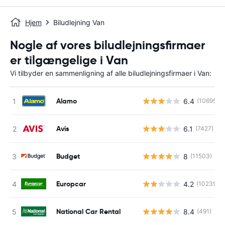
Hjem
Biludlejning Van
Nogle af vores biludlejningsfirmaer
er tilgængelige i Van
Vi tilbyder en sammenligning af alle biludlejningsfirmaer i Van:
Alamo
6.4
(10695)
Avis
6.1
(7427)
Budget
8
(11503)
Europcar
4.2
(10239)
National Car Rental
8.4
(491)