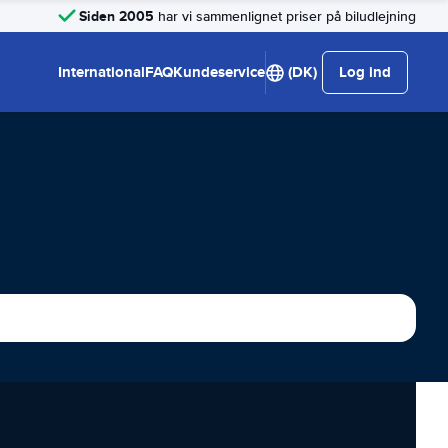
Siden 2005
har vi sammenlignet priser på biludlejning
International
FAQ
Kundeservice
(DK)
Log ind