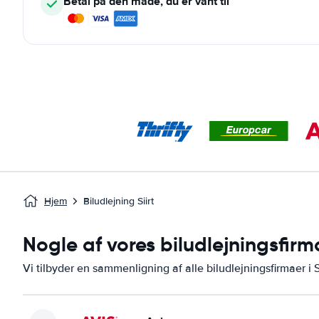
Betal på den måde, du er vant til
Hjem
Biludlejning Siirt
Nogle af vores biludlejningsfirma
Vi tilbyder en sammenligning af alle biludlejningsfirmaer i Si