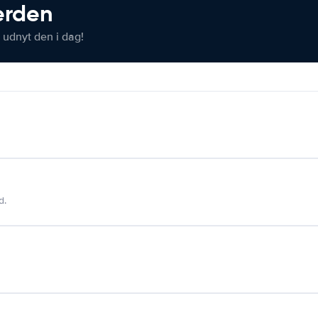
verden
 udnyt den i dag!
d.