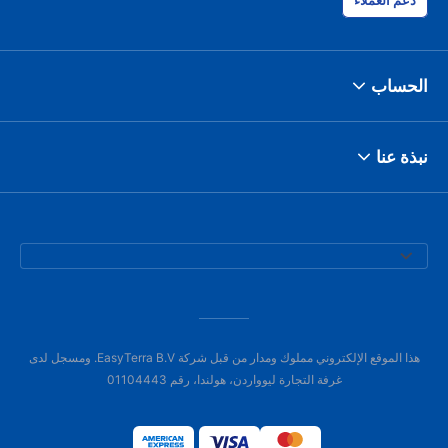
دعم العملاء
الحساب
نبذة عنا
هذا الموقع الإلكتروني مملوك ومدار من قبل شركة EasyTerra B.V. ومسجل لدى
غرفة التجارة ليوواردن، هولندا، رقم 01104443