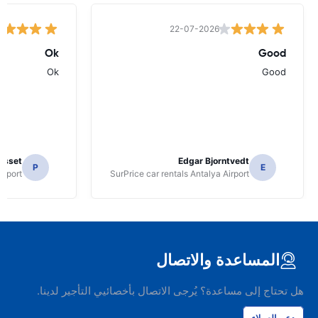
22-07-2026
Ok
Good
Ok
Good
osset
Edgar Bjorntvedt
P
E
irport
SurPrice car rentals Antalya Airport
المساعدة والاتصال
هل تحتاج إلى مساعدة؟ يُرجى الاتصال بأخصائيي التأجير لدينا.